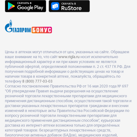
Цены в аптеках могут отличаться от цен, указанных на сайте. Обращаем
ваше внимание на то, что сайт
www.rigla.ru
носит исключительно
информационный характер и ни при каких условиях не является
публичной офертой, определяемой положениями п. 2 ст. 437 ГК РФ. Для
получения подробной информации о действующих ценах на товар и
наличии товара в конкретной аптеке, пожалуйста, обращайтесь по
телефону
8 (800) 777-03-03
Согласно постановлению Правительства РФ от 16 мая 2020 года № 697
"Об утверждении Правил выдачи разрешения на осуществление
розничной торговли лекарственными препаратами для медицинского
применения дистанционным способом, осуществления такой торговли и
доставки указанных лекарственных препаратов гражданам и внесении
изменений в некоторые акты Правительства Российской Федерации по
вопросу розничной торговли лекарственными препаратами для
медицинского применения дистанционным способом", курьерская
доставка из интернет-аптеки возможна только для определённых
категорий товаров: безрецептурных лекарственных средств,
биологически активных добавок (БАДов), медицинских изделий,