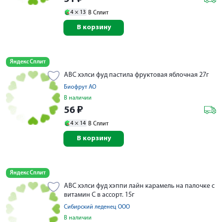
4 ×
13
В Сплит
В корзину
Яндекс Сплит
АВС хэлси фуд пастила фруктовая яблочная 27г
Биофрут АО
В наличии
56
₽
4 ×
14
В Сплит
В корзину
Яндекс Сплит
АВС хэлси фуд хэппи лайн карамель на палочке с
витамин C в ассорт. 15г
Сибирский леденец ООО
В наличии