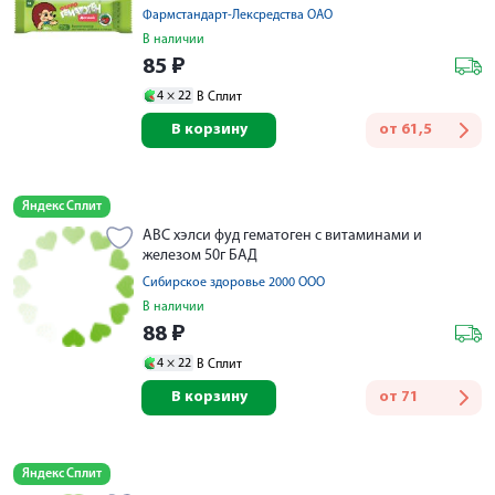
Фармстандарт-Лексредства ОАО
В наличии
85
₽
4 ×
22
В Сплит
В корзину
от
61,5
Яндекс Сплит
АВС хэлси фуд гематоген с витаминами и
железом 50г БАД
Сибирское здоровье 2000 ООО
В наличии
88
₽
4 ×
22
В Сплит
В корзину
от
71
Яндекс Сплит