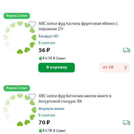
Яндекс Сплит
АВС хэлси фуд пастила фруктовая яблоко с
персиком 27г
Биофрут АО
В наличии
56
₽
4 ×
14
В Сплит
В корзину
от
50
Яндекс Сплит
АВС хэлси фуд батончик-мюсли манго в
йогуртовой глазури 30г
Формула жизни
В наличии
70
₽
4 ×
18
В Сплит