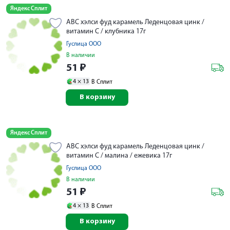
Яндекс Сплит
АВС хэлси фуд карамель Леденцовая цинк /
витамин C / клубника 17г
Гуслица ООО
В наличии
51
₽
4 ×
13
В Сплит
В корзину
Яндекс Сплит
АВС хэлси фуд карамель Леденцовая цинк /
витамин C / малина / ежевика 17г
Гуслица ООО
В наличии
51
₽
4 ×
13
В Сплит
В корзину