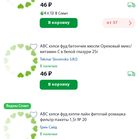
46
₽
4 ×
12
В Сплит
В корзину
от
37
АВС хэлси фуд батончик мюсли Ореховый микс/
витамин С в белой глазури 25г
Tekmar Slovensko S.R.O.
В наличии
46
₽
В корзину
Яндекс Сплит
АВС хэлси фуд хэппи лайн фиточай ромашка
фильтр-пакеты 1,5г № 20
Грин Сайд
В наличии