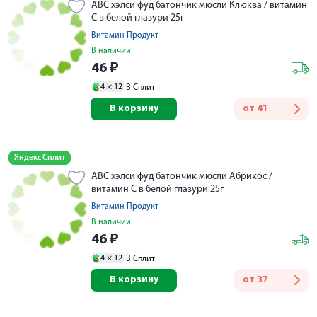
АВС хэлси фуд батончик мюсли Клюква / витамин
С в белой глазури 25г
Витамин Продукт
В наличии
46
₽
4 ×
12
В Сплит
В корзину
от
41
Яндекс Сплит
АВС хэлси фуд батончик мюсли Абрикос /
витамин С в белой глазури 25г
Витамин Продукт
В наличии
46
₽
4 ×
12
В Сплит
В корзину
от
37