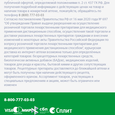
публичной офертой, определяемой положениями п. 2 ст. 437 ГК РФ. Для
получения подробной информации о действующих ценах на товар и
наличии товара в конкретной аптеке, пожалуйста, обращайтесь по
телефону
8 (800) 777-03-03
Согласно постановлению Правительства РФ от 16 мая 2020 года № 697
"Об утверждении Правил выдачи разрешения на осуществление
розничной торговли лекарственными препаратами для медицинского
применения дистанционным способом, осуществления такой торговли и
доставки указанных лекарственных препаратов гражданам и внесении
изменений в некоторые акты Правительства Российской Федерации по
вопросу розничной торговли лекарственными препаратами для
медицинского применения дистанционным способом", курьерская
доставка из интернет-аптеки возможна только для определённых
категорий товаров: безрецептурных лекарственных средств,
биологически активных добавок (БАДов), медицинских изделий,
товаров для ухода и красоты, бытовой химии и других сопутствующих
товаров. Рецептурные препараты доставляются до ближайшей аптеки и
могут быть получены при наличии действующего рецепта,
оформленного врачом. Ассортимент товаров, участвующих в
специальных предложениях и акциях, может быть ограничен или
изменен
8-800-777-03-03