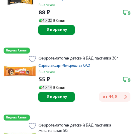
В наличии
88
₽
4 ×
22
В Сплит
В корзину
Яндекс Сплит
Феррогематоген детский БАД пастилка 30г
Фармстандарт-Лексредства ОАО
В наличии
55
₽
4 ×
14
В Сплит
В корзину
от
44,5
Яндекс Сплит
Феррогематоген детский БАД пастилка
жевательная 50г