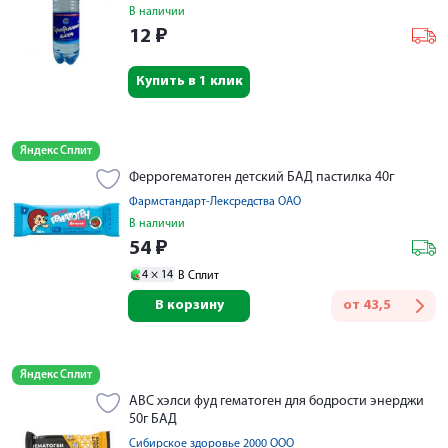
В наличии
12
₽
Купить в 1 клик
Яндекс Сплит
Феррогематоген детский БАД пастилка 40г
Фармстандарт-Лексредства ОАО
В наличии
54
₽
4 ×
14
В Сплит
В корзину
от
43,5
Яндекс Сплит
АВС хэлси фуд гематоген для бодрости энерджи
50г БАД
Сибирское здоровье 2000 ООО