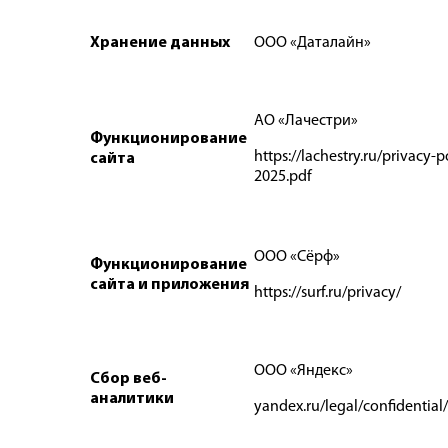
Хранение данных
ООО «Даталайн»
АО «Лачестри»
Функционирование
https://lachestry.ru/privacy-p
сайта
2025.pdf
ООО «Сёрф»
Функционирование
сайта и приложения
https://surf.ru/privacy/
ООО «Яндекс»
Сбор веб-
аналитики
yandex.ru/legal/confidential/