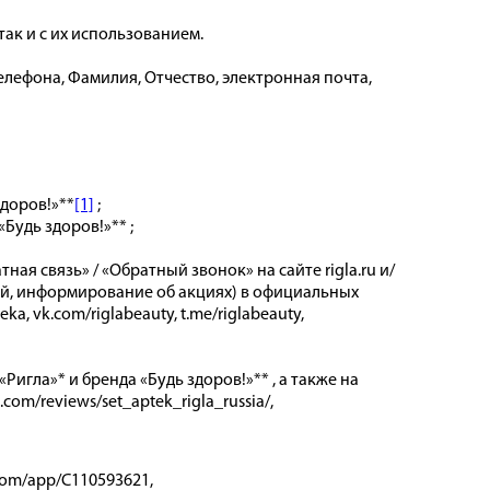
ак и с их использованием.
ефона, Фамилия, Отчество, электронная почта,
здоров!»**
[1]
;
«Будь здоров!»** ;
я связь» / «Обратный звонок» на сайте rigla.ru и/
ей, информирование об акциях) в официальных
ka, vk.com/riglabeauty, t.me/riglabeauty,
игла»* и бренда «Будь здоров!»** , а также на
om/reviews/set_aptek_rigla_russia/,
i.com/app/C110593621,