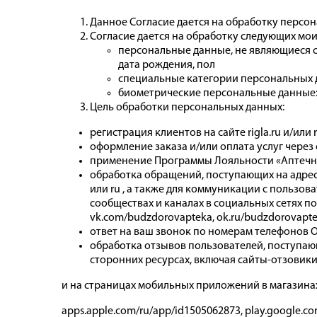
Данное Согласие дается на обработку персона
Согласие дается на обработку следующих мо
персональные данные, не являющиеся с
дата рождения, пол
специальные категории персональных д
биометрические персональные данные:
Цель обработки персональных данных:
регистрация клиентов на сайте rigla.ru и/или
оформление заказа и/или оплата услуг через са
применение Программы Лояльности «Аптечная
обработка обращений, поступающих на адреса 
или ru , а также для коммуникации с польз
сообществах и каналах в социальных сетях по сл
vk.com/budzdorovapteka, ok.ru/budzdorovapte
ответ на ваш звонок по номерам телефонов Оп
обработка отзывов пользователей, поступающи
сторонних ресурсах, включая сайты-отзовики п
и на страницах мобильных приложений в магазина
apps.apple.com/ru/app/id1505062873, play.google.com