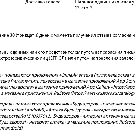
Доставка товара
Шарикоподшипниковская ул,
s
13, стр. 3
ие 30 (тридцати) дней с момента получения отзыва согласия 
льных данных или его представителем путем направления пис
естре юридических лиц (ЕГРЮЛ), или путем направления заявл
 понимаются приложения «Онлайн аптека Ригла: лекарства» в
птека Ригла: купить лекарства» в магазине приложений App Store
игла: лекарства» в магазине приложений App Gallery «https://ap
 магазине приложений RuStore (https://www.rustore.ru/catalog/ap
ров!» понимаются приложения «Будь здоров! - интернет аптек
udzdorov.client.android), «Аптека Будь Здоров - лекарства» в маг
-лекарства/id1510957012), Будь здоров - интернет аптека» в маг
«Будь здоров! - интернет аптека» в магазине приложений RuStore
ent.android)