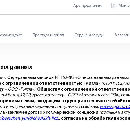
Арендодателям
Мои р
рекомендует
Простуда и грипп
Сердце и сосуды
Аллерги
ных данных
ии с Федеральным законом № 152-ФЗ «О персональных данных» св
 с ограниченной ответственностью «Ригла»
(ОГРН: 102770
сту – ООО «Ригла»),
Обществу с ограниченной ответственно
яной Вал, д.42/20, далее по тексту – ООО «Аптечная сеть О3»)
, со
инимателям, входящим в группу аптечных сетей «Ригла
ый и актуальный перечень доступен по ссылкам:
www.rigla.ru/c/a
гла» заключен договор коммерческой концессии
(полный и акт
perechen-yuridicheskikh-licz
)
,
согласие на обработку персо