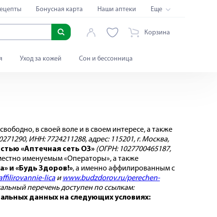
ецепты
Бонусная карта
Наши аптеки
Еще
Корзина
я
Уход за кожей
Сон и бессонница
ободно, в своей воле и в своем интересе, а также
0271290, ИНН: 7724211288
, адрес: 115201, г. Москва,
стью «Аптечная сеть О3»
(ОГРН: 1027700465187,
вместно именуемым «Операторы», а также
» и «Будь Здоров!»
, а именно аффилированным с
ffilirovannie-lica
и
www.budzdorov.ru/perechen-
уальный перечень доступен по ссылкам:
нальных данных на следующих условиях: