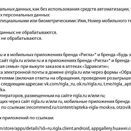
льных данных, как без использования средств автоматизации, т
их персональных данных:
пециальными или биометрическими: Имя, Номер мобильного тел
анных: не обрабатываются.
 не обрабатываются.
 ru и в мобильных приложениях бренда «Ригла»* и бренда «Будь 
йт rigla.ru и/или ru и в приложениях бренда «Ригла»* и бренда 
 семья» при выкупе заказов в аптеках «Здравсити»;
электронной почты в домене @rigla.ru или через формы «Обратна
ователями (включая ответы на обращения, проведение розыгрыш
едующим адресам: vk.com/rigla_ru, ok.ru/rigla.ru, t.me/rigla_apte
ka.
ераторов, размещенным на сайте rigla.ru и/или ru;
х через сайт rigla.ru и/или ru, мобильные приложения бренда «Р
о ссылкам: irecommend.ru/content/apteka-rigla-moskva, otzovik.c
х приложений по ссылкам:
/store/apps/details?id=ru.rigla.client.android, appgallery.huawe