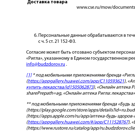
Доставка товара
www.cse.ru/mow/document
Персональные данные обрабатываются в течен
с ч. 5 ст. 21 152-ФЗ.
Согласие может быть отозвано субъектом персона
«Ригла», указанному в Едином государственном ре
info@budzdorov.ru
.
[1]
* под мобильными приложениями бренда «Ригла»
(
https://appgallery.huawei.com/app/C110593621
), «А
купить-лекарства/id1505062873
), «Онлайн аптека Р
sharePrepath=ag, «Онлайн аптека Ригла: лекарства» в
** под мобильными приложениями бренда «Будь здо
(https://play.google.com/store/apps/details?id=ru.b
(https://apps.apple.com/ru/app/аптека-будь-здоров
(
https://appgallery.huawei.com/#/app/C111528767
), 
(https://www.rustore.ru/catalog/app/ru.budzdorov.cli