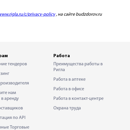
ww.rigla.ru/c/privacy-policy
, на сайте budzdorov.ru
рам
Работа
ние тендеров
Преимущества работы в
Ригла
зинг
Работа в аптеке
производителя
Работа в офисе
ите нам
 в аренду
Работа в контакт-центре
оставщиков
Охрана труда
тация по API
нные Торговые