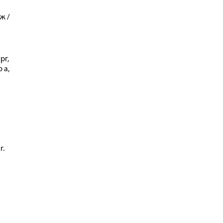
ж /
рг,
 а,
г.