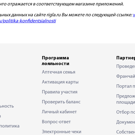
что отражается в соответствующем магазине приложений.
ых данных на сайте rigla.ru Вы можете по следующей ссылке:
w
politika-konfidentsialnosti
Программа
Партне
лояльности
Проведе
Аптечная семья
Франчай
Активация карты
Портал 
Правила участия
Предлож
Проверить баланс
площади
ьность
Личный кабинет
Отбор п
в
Вопрос-ответ
Докумен
политика
Электронные чеки
Собстве