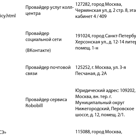
127282, город Москва,
Провайдер услуг колл-
Чермянская ул, д. 2 стр. 8, эта
центра
icy.html
кабинет 4 / 409
Провайдер
191024, город Санкт-Петербу
социальной сети
Херсонская ул., д. 12-14 литер
помещ. 1-н
(ВКонтакте)
Провайдер почтовой
125252, г. Москва, ул. 3-я
связи
Песчаная, д. 2А
Юридический адрес: 109202, 
Москва, вн. тер. г.
Провайдер сервиса
Муниципальный округ
Robobill
Нижегородский, Перовское
шоссе, д. 12, помещ. 2/1.
115088, город Москва,
СЭ»