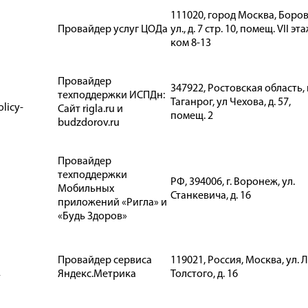
111020, город Москва, Боро
Провайдер услуг ЦОДа
ул., д. 7 стр. 10, помещ. VII эт
ком 8-13
Провайдер
347922, Ростовская область, 
техподдержки ИСПДн:
Таганрог, ул Чехова, д. 57,
olicy-
Сайт rigla.ru и
помещ. 2
budzdorov.ru
Провайдер
техподдержки
РФ, 394006, г. Воронеж, ул.
Мобильных
Станкевича, д. 16
приложений «Ригла» и
«Будь Здоров»
Провайдер сервиса
119021, Россия, Москва, ул. 
Яндекс.Метрика
Толстого, д. 16