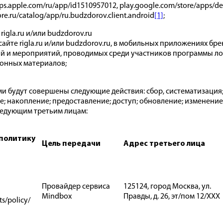
s.apple.com/ru/app/id1510957012, play.google.com/store/apps/det
e.ru/catalog/app/ru.budzdorov.client.android
[1]
;
igla.ru и/или budzdorov.ru
йте rigla.ru и/или budzdorov.ru, в мобильных приложениях бренд
ий и мероприятий, проводимых среди участников программы лоя
онных материалов;
 будут совершены следующие действия: сбор, систематизация;
е; накопление; предоставление; доступ; обновление; изменение
ледующим третьим лицам:
 политику
Цель передачи
Адрес третьего лица
Провайдер сервиса
125124, город Москва, ул.
Mindbox
Правды, д. 26, эт/пом 12/XXX
s/policy/