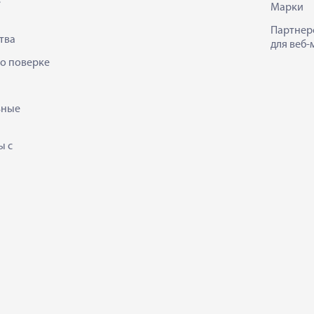
е
Марки
Партнер
тва
для веб-
 о поверке
ьные
ы с