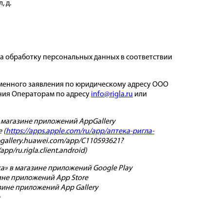
 д.
на обработку персональных данных в соответствии
ьменного заявления по юридическому адресу ООО
ения Операторам по адресу
info@rigla.ru
или
 магазине приложений AppGallery
 (
https://apps.apple.com/ru/app/аптека-ригла-
pgallery.huawei.com/app/C110593621?
p/ru.rigla.client.android)
а» в магазине приложений Google Play
азине приложений App Store
азине приложений App Gallery