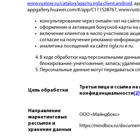
www.rustore.ru/catalog/app/ru.rigla.client.android,
app
appgallery.huawei.com/#/app/C111528767, www.rustor
консультирование через онлайн-чат на сайте r
оформление и активация бонусной карты на са
включение клиентов в число участников акц
согласие на получение рекламно-информаци
аналитика посещений на сайте rigla.ru и ru.
В ходе обработки над персональными данными
блокирование; уничтожение; запись; удалени
Персональные данные могут передаваться с
Третьи лица и ссылка на
Цель обработки
конфиденциальности
[2]
Направление
ООО «Майндбокс»
маркетинговых
рассылок и
https://mindbox.ru/document
хранение данных