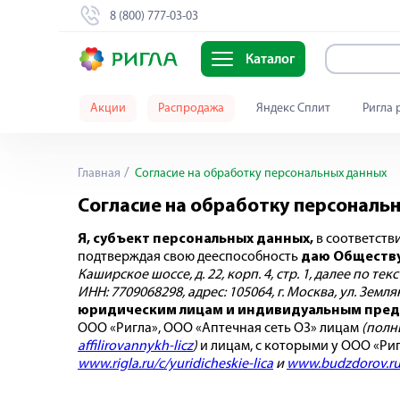
8 (800) 777-03-03
Каталог
Акции
Распродажа
Яндекс Сплит
Ригла 
Главная
Согласие на обработку персональных данных
Согласие на обработку персональ
Я, субъект персональных данных,
в соответств
подтверждая свою дееспособность
даю
Обществу
Каширское шоссе, д. 22, корп. 4, стр. 1, далее по тек
ИНН: 7709068298, адрес: 105064, г. Москва, ул. Земл
юридическим лицам и индивидуальным предпр
ООО «Ригла», ООО «Аптечная сеть О3» лицам
(полн
affilirovannykh-licz
)
и лицам, с которыми у ООО «Ри
www.rigla.ru/c/yuridicheskie-lica
и
www.budzdorov.ru/