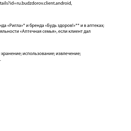
ails?id=ru.budzdorov.client.android,
а «Ригла»* и бренда «Будь здоров!»** и в аптеках;
льности «Аптечная семья», если клиент дал
 хранение; использование; извлечение;
.