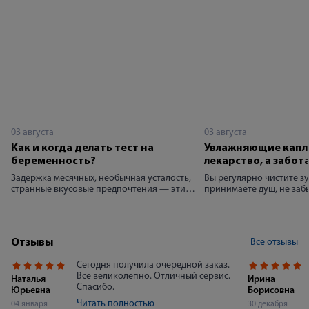
03 августа
03 августа
Как и когда делать тест на
Увлажняющие капл
беременность?
лекарство, а забот
Задержка месячных, необычная усталость,
Вы регулярно чистите зу
странные вкусовые предпочтения — эти
принимаете душ, не заб
симптомы заставляют женщину задуматься
для лица — так же важно
о возможном материнстве. Вопрос «когда
здоровье глаз. Использ
делать тест на беременность» волнует тех,
увлажняющих капель — 
кто планирует ребёнка, и тех, для кого
болезни, а часть ежедне
Все отзывы
Отзывы
новость может стать неожиданностью.
способствующего сохра
Современные аптечные тесты позволяют
здоровья зрения.
Сегодня получила очередной заказ.
узнать ответ в домашних условиях за
Все великолепно. Отличный сервис.
несколько минут. Однако точность
Наталья
Ирина
Спасибо.
исследования напрямую зависит от
Юрьевна
Борисовна
правильного выбора времени и
Читать полностью
04 января
30 декабря