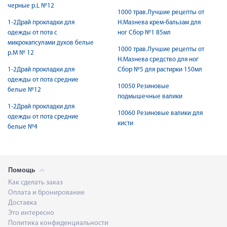
черные р.L №12
1000 трав.Лучшие рецепты от
1-2Драй прокладки для
Н.Мазнева крем-бальзам для
одежды от пота с
ног Сбор №1 85мл
микрокапсулами духов белые
1000 трав.Лучшие рецепты от
р.М № 12
Н.Мазнева средство для ног
1-2Драй прокладки для
Сбор №5 для растирки 150мл
одежды от пота средние
10050 Резиновые
белые №12
подмышечные валики
1-2Драй прокладки для
10060 Резиновые валики для
одежды от пота средние
кисти
белые №4
Помощь
Как сделать заказ
Оплата и бронирование
Доставка
Это интересно
Политика конфиденциальности