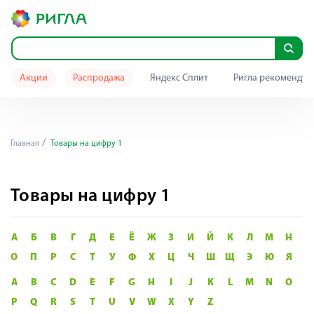
Акции
Распродажа
Яндекс Сплит
Ригла рекомендуе
Главная
Товары на цифру 1
Товары на цифру 1
А
Б
В
Г
Д
Е
Ё
Ж
З
И
Й
К
Л
М
Н
О
П
Р
С
Т
У
Ф
Х
Ц
Ч
Ш
Щ
Э
Ю
Я
A
B
C
D
E
F
G
H
I
J
K
L
M
N
O
P
Q
R
S
T
U
V
W
X
Y
Z