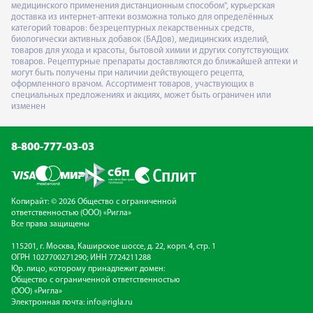
медицинского применения дистанционным способом", курьерская
доставка из интернет-аптеки возможна только для определённых
категорий товаров: безрецептурных лекарственных средств,
биологически активных добавок (БАДов), медицинских изделий,
товаров для ухода и красоты, бытовой химии и других сопутствующих
товаров. Рецептурные препараты доставляются до ближайшей аптеки и
могут быть получены при наличии действующего рецепта,
оформленного врачом. Ассортимент товаров, участвующих в
специальных предложениях и акциях, может быть ограничен или
изменен
8-800-777-03-03
Копирайт: © 2026 Общество с ограниченной
ответственностью (ООО) «Ригла»
Все права защищены
115201, г. Москва, Каширское шоссе, д. 22, корп. 4, стр. 1
ОГРН 1027700271290; ИНН 7724211288
Юр. лицо, которому принадлежит домен:
Общество с ограниченной ответственностью
(ООО) «Ригла»
Электронная почта:
info@rigla.ru