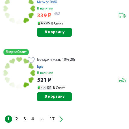
Меркле ГмбХ
В наличии
452
339
₽
4 ×
85
В Сплит
В корзину
Яндекс Сплит
Бетадин мазь 10% 20г
Egis
В наличии
521
₽
4 ×
131
В Сплит
В корзину
...
1
2
3
4
17