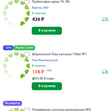
Тербинафин крем 1% 30г
Вертекс ЗАО
В наличии
426
₽
В корзину
-25%
Яндекс Сплит
Флуконазол-Тева капсулы 150мг №1
Teva Pharmaceutical
В наличии
184
138
₽
4 ×
35
В Сплит
В корзину
По рецепту
Полижинакс капсулы вагинальные №6