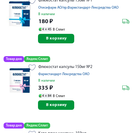
Флюкостат капсулы 150мг №1
Отисифарм АО/пр.Фармстандарт-Лексредства ОАО
В наличии
180
₽
4 ×
45
В Сплит
В корзину
Товар дня
Яндекс Сплит
Флюкостат капсулы 150мг №2
Фармстандарт-Лексредства ОАО
В наличии
335
₽
4 ×
84
В Сплит
В корзину
Товар дня
Яндекс Сплит