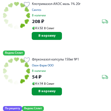
Клотримазол-АКОС мазь 1% 20г
Синтез
В наличии
208
₽
4 ×
52
В Сплит
В корзину
Яндекс Сплит
Флуконазол капсулы 150мг №1
Озон Фарм ООО
В наличии
54
₽
4 ×
14
В Сплит
В корзину
По рецепту
Яндекс Сплит