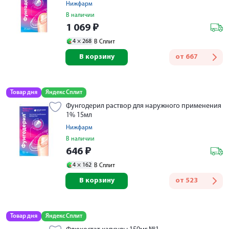
Нижфарм
В наличии
1 069
₽
4 ×
268
В Сплит
В корзину
от
667
Товар дня
Яндекс Сплит
Фунгодерил раствор для наружного применения
1% 15мл
Нижфарм
В наличии
646
₽
4 ×
162
В Сплит
В корзину
от
523
Товар дня
Яндекс Сплит