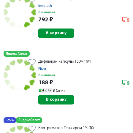
Innotech
В наличии
792
₽
В корзину
Яндекс Сплит
Дифлюкан капсулы 150мг №1
Pfizer
В наличии
188
₽
4 ×
47
В Сплит
В корзину
-25%
Яндекс Сплит
Клотримазол-Тева крем 1% 30г