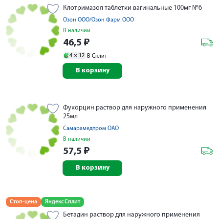
Клотримазол таблетки вагинальные 100мг №6
Озон ООО/Озон Фарм ООО
В наличии
46,5
₽
4 ×
12
В Сплит
В корзину
Фукорцин раствор для наружного применения
25мл
Самарамедпром ОАО
В наличии
57,5
₽
В корзину
Стоп-цена
Яндекс Сплит
Бетадин раствор для наружного применения