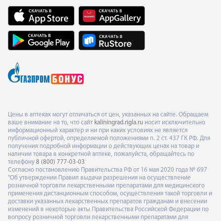
Цены в аптеках могут отличаться от цен, указанных на сайте. Обращаем
ваше внимание на то, что сайт
kaliningrad.rigla.ru
носит исключительно
информационный характер и ни при каких условиях не является
публичной офертой, определяемой положениями п. 2 ст. 437 ГК РФ. Для
получения подробной информации о действующих ценах на товар и
наличии товара в конкретной аптеке, пожалуйста, обращайтесь по
телефону
8 (800) 777-03-03
Согласно постановлению Правительства РФ от 16 мая 2020 года № 697
"Об утверждении Правил выдачи разрешения на осуществление
розничной торговли лекарственными препаратами для медицинского
применения дистанционным способом, осуществления такой торговли и
доставки указанных лекарственных препаратов гражданам и внесении
изменений в некоторые акты Правительства Российской Федерации по
вопросу розничной торговли лекарственными препаратами для