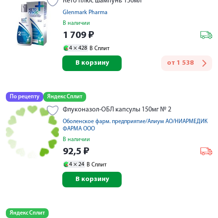
Кето плюс шампунь 150мл
Glenmark Pharma
В наличии
1 709
₽
4 ×
428
В Сплит
В корзину
от
1 538
По рецепту
Яндекс Сплит
Флуконазол-ОБЛ капсулы 150мг № 2
Оболенское фарм. предприятие/Алиум АО/НИАРМЕДИК
ФАРМА ООО
В наличии
92,5
₽
4 ×
24
В Сплит
В корзину
Яндекс Сплит