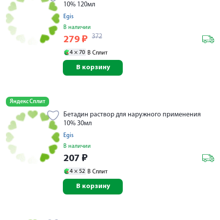
10% 120мл
Egis
В наличии
372
279
₽
4 ×
70
В Сплит
В корзину
Яндекс Сплит
Бетадин раствор для наружного применения
10% 30мл
Egis
В наличии
207
₽
4 ×
52
В Сплит
В корзину