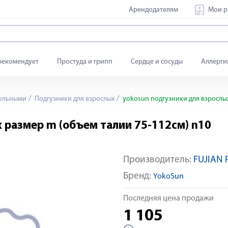
Арендодателям
Мои р
рекомендует
Простуда и грипп
Сердце и сосуды
Аллерги
больными
Подгузники для взрослых
yokosun подгузники для взрослых
 размер m (объем талии 75-112см) n10
Производитель:
FUJIAN 
Бренд:
YokoSun
Последняя цена продажи
1 105