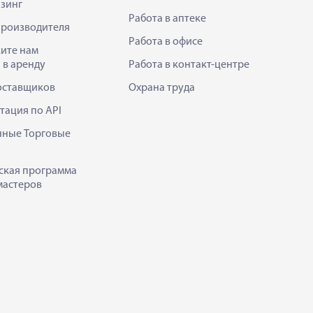
зинг
Работа в аптеке
производителя
Работа в офисе
ите нам
 в аренду
Работа в контакт-центре
оставщиков
Охрана труда
тация по API
нные Торговые
ская программа
мастеров