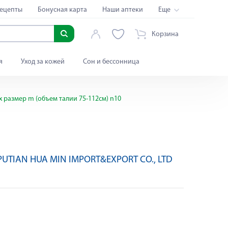
ецепты
Бонусная карта
Наши аптеки
Еще
Корзина
я
Уход за кожей
Сон и бессонница
 размер m (объем талии 75-112см) n10
PUTIAN HUA MIN IMPORT&EXPORT CO., LTD