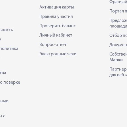
Франчай
Активация карты
Портал 
Правила участия
Предлож
Проверить баланс
площади
ьность
Личный кабинет
Отбор п
в
Вопрос-ответ
Докумен
политика
Электронные чеки
Собстве
е
Марки
Партнер
тва
для веб-
 о поверке
ьные
ы с