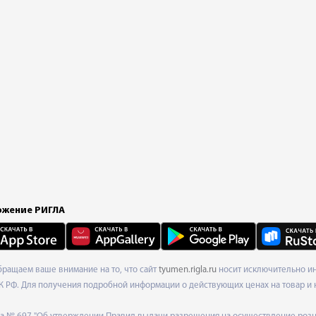
жение РИГЛА
Обращаем ваше внимание на то, что сайт
tyumen.rigla.ru
носит исключительно ин
К РФ. Для получения подробной информации о действующих ценах на товар и 