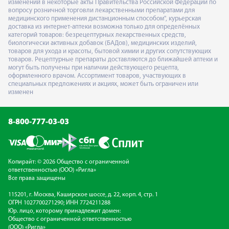
изменений в некоторые акты Правительства Российской Федерации по
вопросу розничной торговли лекарственными препаратами для
медицинского применения дистанционным способом", курьерская
доставка из интернет-аптеки возможна только для определённых
категорий товаров: безрецептурных лекарственных средств,
биологически активных добавок (БАДов), медицинских изделий,
товаров для ухода и красоты, бытовой химии и других сопутствующих
товаров. Рецептурные препараты доставляются до ближайшей аптеки и
могут быть получены при наличии действующего рецепта,
оформленного врачом. Ассортимент товаров, участвующих в
специальных предложениях и акциях, может быть ограничен или
изменен
8-800-777-03-03
Копирайт: © 2026 Общество с ограниченной
ответственностью (ООО) «Ригла»
Все права защищены
115201, г. Москва, Каширское шоссе, д. 22, корп. 4, стр. 1
ОГРН 1027700271290; ИНН 7724211288
Юр. лицо, которому принадлежит домен:
Общество с ограниченной ответственностью
(ООО) «Ригла»