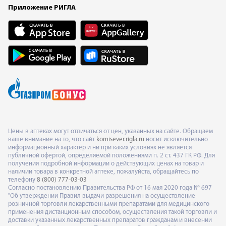
Приложение РИГЛА
Цены в аптеках могут отличаться от цен, указанных на сайте. Обращаем
ваше внимание на то, что сайт
komisever.rigla.ru
носит исключительно
информационный характер и ни при каких условиях не является
публичной офертой, определяемой положениями п. 2 ст. 437 ГК РФ. Для
получения подробной информации о действующих ценах на товар и
наличии товара в конкретной аптеке, пожалуйста, обращайтесь по
телефону
8 (800) 777-03-03
Согласно постановлению Правительства РФ от 16 мая 2020 года № 697
"Об утверждении Правил выдачи разрешения на осуществление
розничной торговли лекарственными препаратами для медицинского
применения дистанционным способом, осуществления такой торговли и
доставки указанных лекарственных препаратов гражданам и внесении